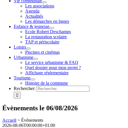
Vie communale
Les associations
Agenda
Actualités
Les démarches en lignes
Enfance & jeunesse
Ecole Robert Deschamps
La restauration scolaire
TAP et périscolaire
Loisirs
Piscines et cinémas
Urbanisme
Le service urbanisme & FAQ
Quel dossier pour mon projet ?
Affichage réglementaire
Tourisme
Histoire de la commune
Rechercher:
Évènements le 06/08/2026
Accueil
>
Évènements
2026-08-06T00:00:00+01:00