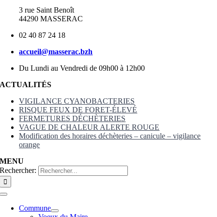
3 rue Saint Benoît
44290 MASSERAC
02 40 87 24 18
accueil@masserac.bzh
Du Lundi au Vendredi de 09h00 à 12h00
ACTUALITÉS
VIGILANCE CYANOBACTERIES
RISQUE FEUX DE FORET-ÉLEVÉ
FERMETURES DÉCHÈTERIES
VAGUE DE CHALEUR ALERTE ROUGE
Modification des horaires déchèteries – canicule – vigilance
orange
MENU
Rechercher:
Commune
Voeux du Maire