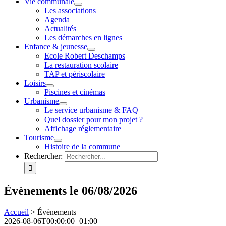
Vie communale
Les associations
Agenda
Actualités
Les démarches en lignes
Enfance & jeunesse
Ecole Robert Deschamps
La restauration scolaire
TAP et périscolaire
Loisirs
Piscines et cinémas
Urbanisme
Le service urbanisme & FAQ
Quel dossier pour mon projet ?
Affichage réglementaire
Tourisme
Histoire de la commune
Rechercher:
Évènements le 06/08/2026
Accueil
>
Évènements
2026-08-06T00:00:00+01:00