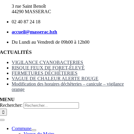
3 rue Saint Benoît
44290 MASSERAC
02 40 87 24 18
accueil@masserac.bzh
Du Lundi au Vendredi de 09h00 à 12h00
ACTUALITÉS
VIGILANCE CYANOBACTERIES
RISQUE FEUX DE FORET-ÉLEVÉ
FERMETURES DÉCHÈTERIES
VAGUE DE CHALEUR ALERTE ROUGE
Modification des horaires déchèteries – canicule – vigilance
orange
MENU
Rechercher:
Commune
Voeux du Maire