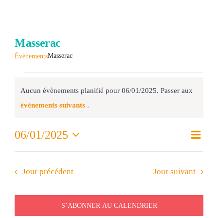
Urbanism
Masserac
Tourisme
Masserac
Évènements
RECHERC
Évènements
Aucun évènements planifié pour 06/01/2025. Passer aux
for
Notice
évènements suivants
.
06/01/2025
Nav
06/01/2025
Nav
Jour
de
Sélectionnez
par
vue
une
date.
Évè
Jour précédent
Jour suivant
con
S’ABONNER AU CALENDRIER