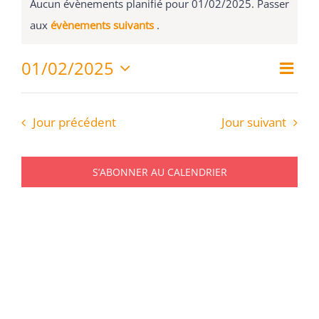
for
Aucun évènements planifié pour 01/02/2025. Passer
Urbanisme
01/02/2025
Notice
aux
évènements suivants
.
Nav
01/02/2025
Tourisme
Navi
Jour
de
Sélectionnez
par
vue
une
RECHERCHER:
cons
date.
Évè
Jour précédent
Jour suivant
S’ABONNER AU CALENDRIER