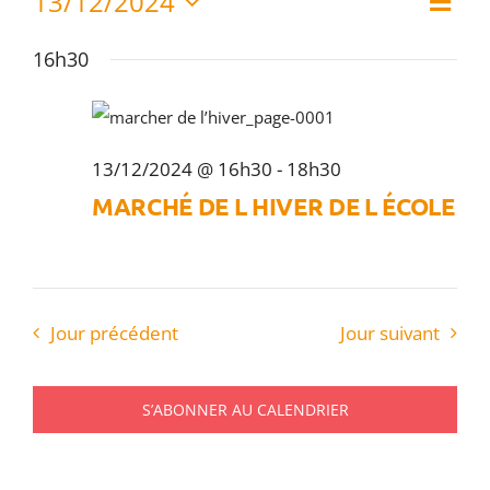
Évènements
13/12/2024
Nav
Jour
de
Sélectionnez
Urbanism
for
par
une
vue
16h30
13/12/2024
date.
Évè
con
Tourisme
RECHERC
13/12/2024 @ 16h30
-
18h30
MARCHÉ DE L HIVER DE L ÉCOLE
Jour précédent
Jour suivant
S’ABONNER AU CALENDRIER