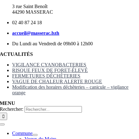
3 rue Saint Benoît
44290 MASSERAC
02 40 87 24 18
accueil@masserac.bzh
Du Lundi au Vendredi de 09h00 à 12h00
ACTUALITÉS
VIGILANCE CYANOBACTERIES
RISQUE FEUX DE FORET-ÉLEVÉ
FERMETURES DÉCHÈTERIES
VAGUE DE CHALEUR ALERTE ROUGE
Modification des horaires déchèteries – canicule – vigilance
orange
MENU
Rechercher:
Commune
Voeux du Maire