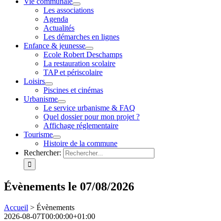
Vie communale
Les associations
Agenda
Actualités
Les démarches en lignes
Enfance & jeunesse
Ecole Robert Deschamps
La restauration scolaire
TAP et périscolaire
Loisirs
Piscines et cinémas
Urbanisme
Le service urbanisme & FAQ
Quel dossier pour mon projet ?
Affichage réglementaire
Tourisme
Histoire de la commune
Rechercher:
Évènements le 07/08/2026
Accueil
>
Évènements
2026-08-07T00:00:00+01:00