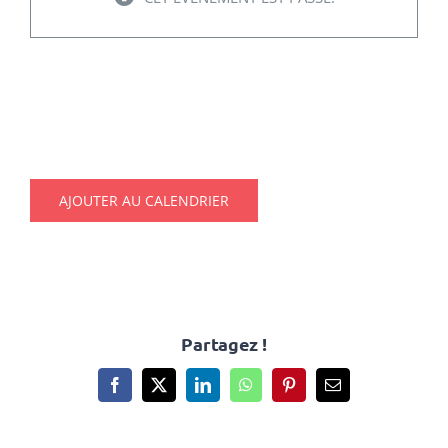
Urbanisme
OCTOBRE ROSE
Tourisme
13/10/2024 @ 10h30
-
15h00
RECHERCHER:
AJOUTER AU CALENDRIER
Partagez !
Facebook
X
LinkedIn
WhatsApp
Pinterest
Email