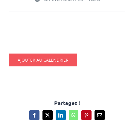
Urbanisme
LES VŒUX DU MAIRE
Tourisme
4 janvier @ 11h00
-
14h00
RECHERCHER:
AJOUTER AU CALENDRIER
Partagez !
Facebook
X
LinkedIn
WhatsApp
Pinterest
Email