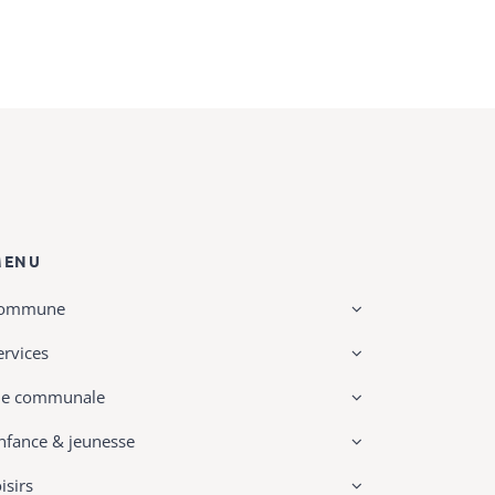
MENU
ommune
ervices
ie communale
nfance & jeunesse
oisirs