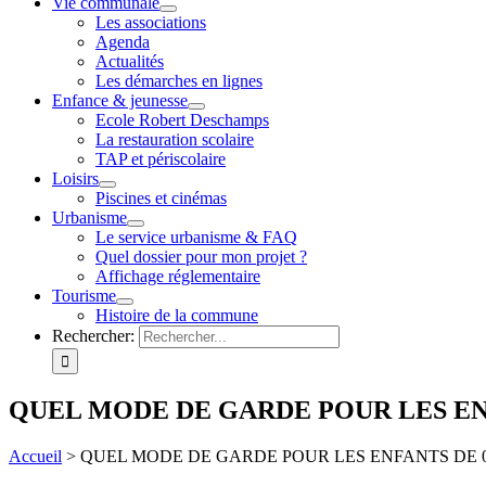
Vie communale
Les associations
Agenda
Actualités
Les démarches en lignes
Enfance & jeunesse
Ecole Robert Deschamps
La restauration scolaire
TAP et périscolaire
Loisirs
Piscines et cinémas
Urbanisme
Le service urbanisme & FAQ
Quel dossier pour mon projet ?
Affichage réglementaire
Tourisme
Histoire de la commune
Rechercher:
QUEL MODE DE GARDE POUR LES EN
Accueil
>
QUEL MODE DE GARDE POUR LES ENFANTS DE 