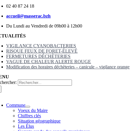
02 40 87 24 18
accueil@masserac.bzh
Du Lundi au Vendredi de 09h00 à 12h00
CTUALITÉS
VIGILANCE CYANOBACTERIES
RISQUE FEUX DE FORET-ÉLEVÉ
FERMETURES DÉCHÈTERIES
VAGUE DE CHALEUR ALERTE ROUGE
Modification des horaires déchèteries – canicule – vigilance orange
ENU
chercher:
Commune
Voeux du Maire
Chiffres clés
Situation géographique
Les Élus