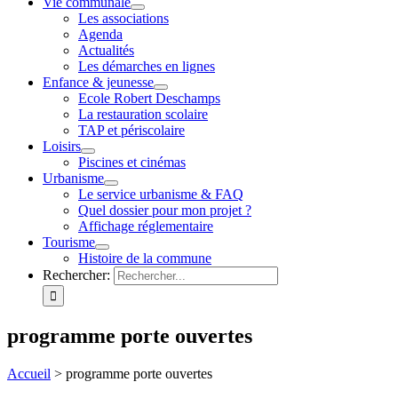
Vie communale
Les associations
Agenda
Actualités
Les démarches en lignes
Enfance & jeunesse
Ecole Robert Deschamps
La restauration scolaire
TAP et périscolaire
Loisirs
Piscines et cinémas
Urbanisme
Le service urbanisme & FAQ
Quel dossier pour mon projet ?
Affichage réglementaire
Tourisme
Histoire de la commune
Rechercher:
programme porte ouvertes
Accueil
>
programme porte ouvertes