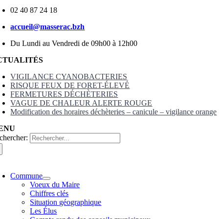
02 40 87 24 18
accueil@masserac.bzh
Du Lundi au Vendredi de 09h00 à 12h00
CTUALITÉS
VIGILANCE CYANOBACTERIES
RISQUE FEUX DE FORET-ÉLEVÉ
FERMETURES DÉCHÈTERIES
VAGUE DE CHALEUR ALERTE ROUGE
Modification des horaires déchèteries – canicule – vigilance orange
ENU
chercher:
Commune
Voeux du Maire
Chiffres clés
Situation géographique
Les Élus