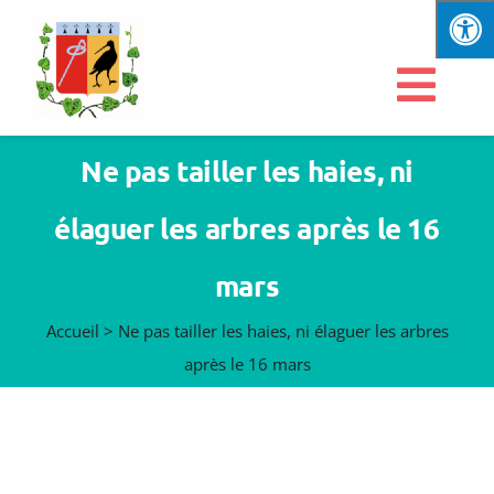
Passer
au
contenu
Navi
à
Commune
Ne pas tailler les haies, ni
basc
élaguer les arbres après le 16
Services
mars
Vie communale
Accueil
>
Ne pas tailler les haies, ni élaguer les arbres
après le 16 mars
Enfance & jeunesse
Loisirs