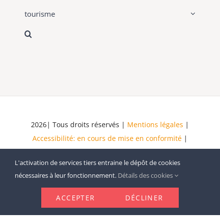
tourisme
2026| Tous droits réservés |
Mentions légales
|
Accessibilité: en cours de mise en conformité
|
Schéma pluriannuel de mise en accessibilité
|
Plan
L'activation de services tiers entraine le dépôt de cookies
du site
nécessaires à leur fonctionnement.
Détails des cookies
ACCEPTER
DÉCLINER